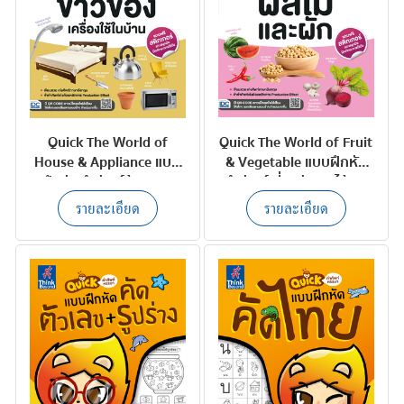
Quick The World of
Quick The World of Fruit
House & Appliance แบบ
& Vegetable แบบฝึกหัด
ฝึกหัดคำศัพท์ข้าวของ
คำศัพท์เกี่ยวกับผลไม้และ
เครื่องใช้ในบ้าน
ผัก
รายละเอียด
รายละเอียด