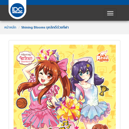
Toggle
navigatio
หน้าหลัก
Shining Blooms บุคลิกดีด้วยกีฬา